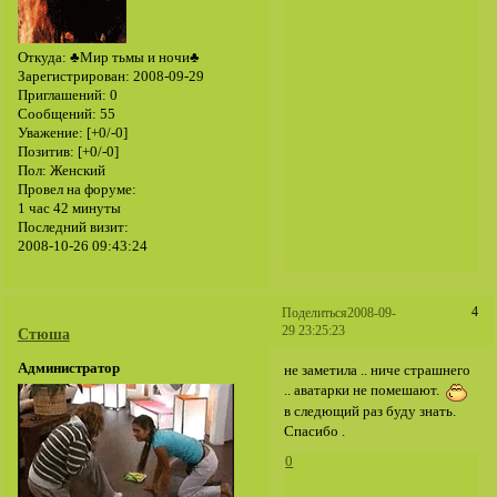
Откуда:
♣Мир тьмы и ночи♣
Зарегистрирован
: 2008-09-29
Приглашений:
0
Сообщений:
55
Уважение:
[+0/-0]
Позитив:
[+0/-0]
Пол:
Женский
Провел на форуме:
1 час 42 минуты
Последний визит:
2008-10-26 09:43:24
4
Поделиться
2008-09-
29 23:25:23
Стюша
Администратор
не заметила .. ниче страшнего
.. аватарки не помешают.
в следющий раз буду знать.
Спасибо .
0