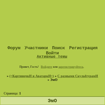
Форум
Участники
Поиск
Регистрация
Войти
Активные темы
Привет, Гость!
Войдите
или
зарегистрируйтесь
.
»
(=КартиночкИ и АватаркИ=)
»
С разными СкульбтурамИ
»
ЭмО
Страница:
1
ЭмО