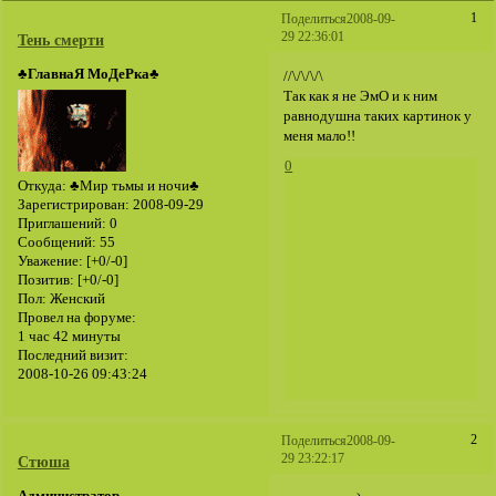
1
Поделиться
2008-09-
29 22:36:01
Тень смерти
♣ГлавнаЯ МоДеРка♣
//\/\/\/\
Так как я не ЭмО и к ним
равнодушна таких картинок у
меня мало!!
0
Откуда:
♣Мир тьмы и ночи♣
Зарегистрирован
: 2008-09-29
Приглашений:
0
Сообщений:
55
Уважение:
[+0/-0]
Позитив:
[+0/-0]
Пол:
Женский
Провел на форуме:
1 час 42 минуты
Последний визит:
2008-10-26 09:43:24
2
Поделиться
2008-09-
29 23:22:17
Стюша