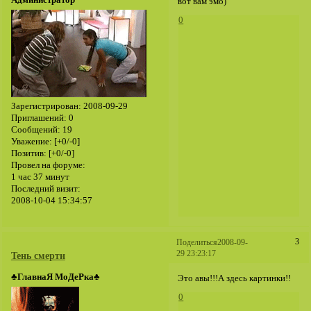
Администратор
вот вам эмо)
0
Зарегистрирован
: 2008-09-29
Приглашений:
0
Сообщений:
19
Уважение:
[+0/-0]
Позитив:
[+0/-0]
Провел на форуме:
1 час 37 минут
Последний визит:
2008-10-04 15:34:57
3
Поделиться
2008-09-
29 23:23:17
Тень смерти
♣ГлавнаЯ МоДеРка♣
Это авы!!!А здесь картинки!!
0